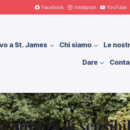
Facebook
Instagram
YouTube
vo a St. James
Chi siamo
Le nostr
Dare
Contat
 attività di sensibi